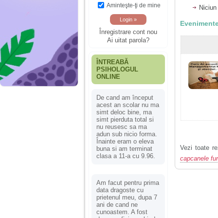
Aminteşte-ţi de mine
Niciun
Evenimente
Înregistrare cont nou
Ai uitat parola?
ÎNTREABĂ
PSIHOLOGUL
ONLINE
De cand am început
acest an scolar nu ma
simt deloc bine, ma
simt pierduta total si
nu reusesc sa ma
adun sub nicio forma.
Înainte eram o eleva
Vezi toate re
buna si am terminat
clasa a 11-a cu 9.96.
capcanele fur
Am facut pentru prima
data dragoste cu
prietenul meu, dupa 7
ani de cand ne
cunoastem. A fost