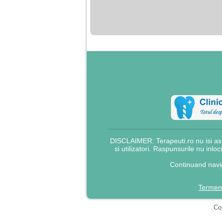
nimanui nu ii pasa de
mine. Din cauza asta
am inceput sa beau
alcool si am inceput
sa ma culc cu barbati
pentru bani.
DISCLAIMER: Terapeuti.ro nu isi asu
si utilizatori. Raspunsurile nu inlo
Continuand navig
Termeni
Cop