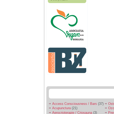
Fiica mea s-a nascut
cand eu aveam 17
ani, privind in urma
realizez cat de multe
greseli am facut in
educatia si cresterea
ei, am fost o mama
egoista, preocupata
de implinirea
profesionala, cand ea
era mica am neglijat-
o, ba chiar am fost si
agresiva, orice
greseala era taxata cu
o palma sau pedepse.
De 4 ani am o relatie
serioasa cu un barbat
in varsta de 32 de ani,
iar de aproximativ un
an jumate a inceput
sa se manifeste o
situatie care pe mine
ma deranjeaza.
Access Consciousness / Bars
(37)
Ost
Acupunctura
(21)
Ozo
Ma aflu aici pentru ca
Aerocrioterapie / Criosauna
(3)
Pre