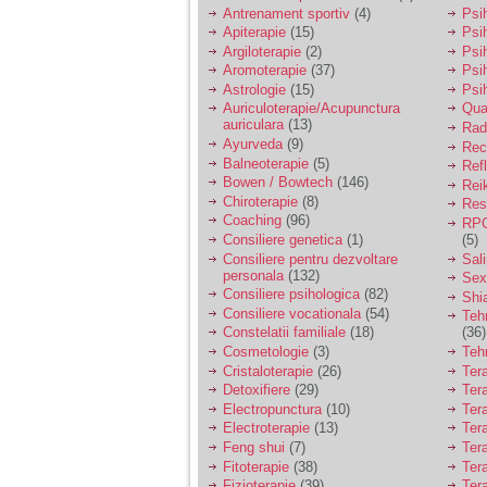
vreau sa stiu daca am
Antrenament sportiv
(4)
Psih
nevoie de un psiholog
Apiterapie
(15)
Psi
sau psihiatru.
Argiloterapie
(2)
Psi
Aromoterapie
(37)
Psi
Astrologie
(15)
Psi
Sunt casatorita, am
Auriculoterapie/Acupunctura
Qua
31 de ani si un copil in
auriculara
(13)
varsta de 2 ani care
Radi
mi-e lumina ochilor.
Ayurveda
(9)
Rec
De ceva timp simt ca
Balneoterapie
(5)
Ref
mi s-a adunat
Bowen / Bowtech
(146)
Rei
oboseala, o oboseala
Chiroterapie
(8)
Resp
cronica de care nu pot
Coaching
(96)
RPG
scapa si simt ca din
Consiliere genetica
(1)
(5)
cauza ei nu pot
controla nervii si
Consiliere pentru dezvoltare
Sal
cateodata are copilul
personala
(132)
Sex
de suferit.
Consiliere psihologica
(82)
Shi
Consiliere vocationala
(54)
Teh
Constelatii familiale
(18)
(36)
Am o bariera peste
Cosmetologie
(3)
Teh
care nu pot trece:
Cristaloterapie
(26)
Ter
prietena mea a ramas
Detoxifiere
(29)
Ter
insarcinata cu o fata.
Electropunctura
(10)
Ter
Am fost de comun
Electroterapie
(13)
Ter
acord sa facem un
copil, cu gandul ca e
Feng shui
(7)
Tera
baiat.
Fitoterapie
(38)
Ter
Fizioterapie
(39)
Ter