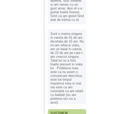
dureros, fizic vorbind
si am ramas cu un
gust amar, desi el s-a
purtat foarte frumos.
Simt ca am gresit fiind
atat de intima cu el.
Sunt o mama singura
in varsta de 41 de ani,
divortata de 15 ani. Nu
mi-am refacut viata,
am un baiat in varsta
de 22 de ani pe care l-
am crescut singura.
Tatal lui nu a fost
foarte prezent in viata
lui . Problema mea
este ca nu avem o
comunicare deschisa,
este tot timpul
impotriva mea si mai
rau este ca am
constatat ca are relatii
cu barbati (nu are
prietena nici nu a
avut).
SUSȚINEM