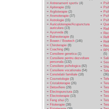
vreau sa stiu daca am
Antrenament sportiv
(4)
Psih
nevoie de un psiholog
Apiterapie
(15)
Psi
sau psihiatru.
Argiloterapie
(2)
Psi
Aromoterapie
(37)
Psi
Astrologie
(15)
Psi
Sunt casatorita, am
Auriculoterapie/Acupunctura
Qua
31 de ani si un copil in
auriculara
(13)
varsta de 2 ani care
Radi
mi-e lumina ochilor.
Ayurveda
(9)
Rec
De ceva timp simt ca
Balneoterapie
(5)
Ref
mi s-a adunat
Bowen / Bowtech
(146)
Rei
oboseala, o oboseala
Chiroterapie
(8)
Resp
cronica de care nu pot
Coaching
(96)
RPG
scapa si simt ca din
Consiliere genetica
(1)
(5)
cauza ei nu pot
controla nervii si
Consiliere pentru dezvoltare
Sal
cateodata are copilul
personala
(132)
Sex
de suferit.
Consiliere psihologica
(82)
Shi
Consiliere vocationala
(54)
Teh
Constelatii familiale
(18)
(36)
Am o bariera peste
Cosmetologie
(3)
Teh
care nu pot trece:
Cristaloterapie
(26)
Ter
prietena mea a ramas
Detoxifiere
(29)
Ter
insarcinata cu o fata.
Electropunctura
(10)
Ter
Am fost de comun
Electroterapie
(13)
Ter
acord sa facem un
copil, cu gandul ca e
Feng shui
(7)
Tera
baiat.
Fitoterapie
(38)
Ter
Fizioterapie
(39)
Ter