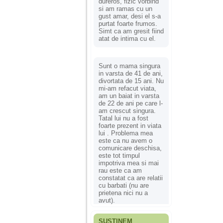
dureros, fizic vorbind
si am ramas cu un
gust amar, desi el s-a
purtat foarte frumos.
Simt ca am gresit fiind
atat de intima cu el.
Sunt o mama singura
in varsta de 41 de ani,
divortata de 15 ani. Nu
mi-am refacut viata,
am un baiat in varsta
de 22 de ani pe care l-
am crescut singura.
Tatal lui nu a fost
foarte prezent in viata
lui . Problema mea
este ca nu avem o
comunicare deschisa,
este tot timpul
impotriva mea si mai
rau este ca am
constatat ca are relatii
cu barbati (nu are
prietena nici nu a
avut).
SUSȚINEM