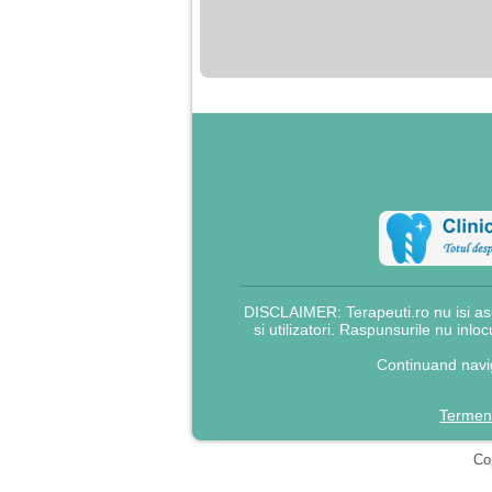
nimanui nu ii pasa de
mine. Din cauza asta
am inceput sa beau
alcool si am inceput
sa ma culc cu barbati
pentru bani.
DISCLAIMER: Terapeuti.ro nu isi asu
si utilizatori. Raspunsurile nu inlo
Continuand navig
Termeni
Cop