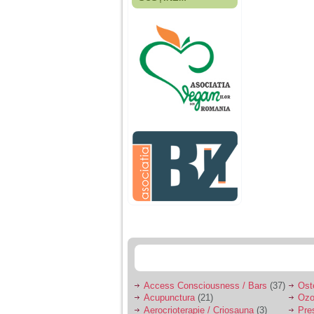
Fiica mea s-a nascut
cand eu aveam 17
ani, privind in urma
realizez cat de multe
greseli am facut in
educatia si cresterea
ei, am fost o mama
egoista, preocupata
de implinirea
profesionala, cand ea
era mica am neglijat-
o, ba chiar am fost si
agresiva, orice
greseala era taxata cu
o palma sau pedepse.
De 4 ani am o relatie
serioasa cu un barbat
in varsta de 32 de ani,
iar de aproximativ un
an jumate a inceput
sa se manifeste o
situatie care pe mine
ma deranjeaza.
Access Consciousness / Bars
(37)
Ost
Acupunctura
(21)
Ozo
Ma aflu aici pentru ca
Aerocrioterapie / Criosauna
(3)
Pre