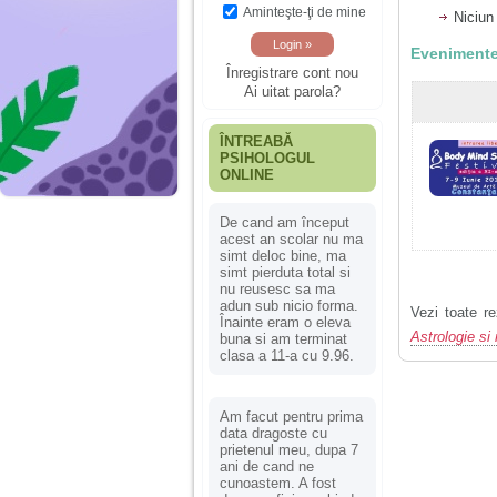
Aminteşte-ţi de mine
Niciun
Evenimente
Înregistrare cont nou
Ai uitat parola?
ÎNTREABĂ
PSIHOLOGUL
ONLINE
De cand am început
acest an scolar nu ma
simt deloc bine, ma
simt pierduta total si
nu reusesc sa ma
adun sub nicio forma.
Vezi toate re
Înainte eram o eleva
Astrologie si
buna si am terminat
clasa a 11-a cu 9.96.
Am facut pentru prima
data dragoste cu
prietenul meu, dupa 7
ani de cand ne
cunoastem. A fost