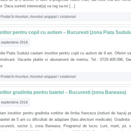
or. Daca sunteti interesat(a) va rog sa-mi [...]
Postat în
Anunturi
,
Anunturi angajari / colaborari
otitor pentru copil cu autism – Bucuresti (zona Piata Sudulu
 septembrie 2018
lie Piata Sudului cautam insotitor pentru copil cu autism de 9 ani. Oferim sa
, motivant. Vacante platite si abonament de metrou. Tel.: 0729.408.096, Da
or
Postat în
Anunturi
,
Anunturi angajari / colaborari
otitor gradinita pentru baietel – Bucuresti (zona Baneasa)
 septembrie 2018
am insotitor pentru gradinita vorbitor de limba franceza (notiuni de baza) p
aietel de 5 ani cu dificultati de adaptare (fara afectiuni medicale). Gradinita
Bucuresti, sector 1, zona Baneasa. Programul de lucru: Luni, marti, joi, v