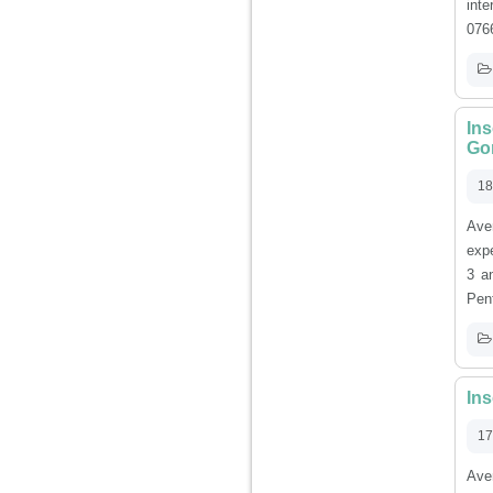
inte
076
Am 14 ani si o mare
problema. Acum 8 luni
am inceput o relatie
cu un baiat in varsta
de 20 de ani, m-a
cucerit cu vorbe dulci,
Ins
cadouri, promisiuni de
Gor
casatorie, asa ca m-
am culcat cu el si in
scurt timp am ramas
18
insarcinata. El cand a
aflat a plecat in afara,
Ave
la munca, si a rupt
expe
orice legatura cu
mine. Mama m-a batut
3 an
si m-a jignit in ultimul
Pent
hal, ba chiar m-a fortat
sa stau sa imi
introduca coada de
mop in vagin.
Ins
Am 20 ani si am avut
o viata foarte grea. O
17
familie care nu m-a
crescut cum trebuie,
Avem
tata alcoolic, mai