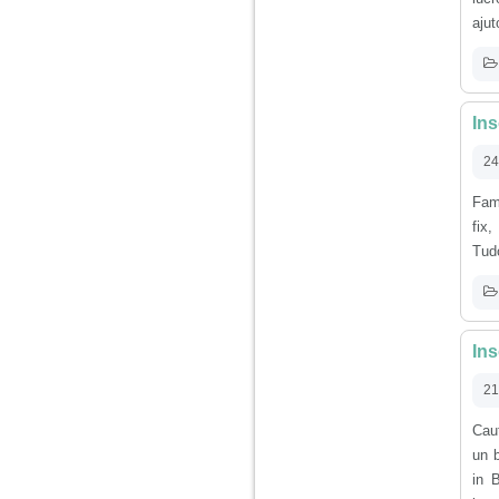
vreau sa stiu daca am
nevoie de un psiholog
ajut
sau psihiatru.
Sunt casatorita, am
31 de ani si un copil in
Ins
varsta de 2 ani care
mi-e lumina ochilor.
24
De ceva timp simt ca
mi s-a adunat
oboseala, o oboseala
Fami
cronica de care nu pot
fix
scapa si simt ca din
cauza ei nu pot
Tud
controla nervii si
cateodata are copilul
de suferit.
Ins
Am o bariera peste
care nu pot trece:
21
prietena mea a ramas
insarcinata cu o fata.
Am fost de comun
Caut
acord sa facem un
un b
copil, cu gandul ca e
baiat.
in 