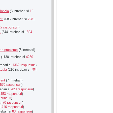
ionala
(3 intrebari si
12
nti
(685 intrebari si
2281
27 raspunsuri
)
a
(544 intrebari si
1504
rse probleme
(3 intrebari)
(1130 intrebari si
4250
rebari si
1362 raspunsuri
)
xuala
(210 intrebari si
704
ment
(7 intrebari)
570 raspunsuri
)
ebari si
420 raspunsuri
)
1153 raspunsuri
)
spunsuri
)
si
70 raspunsuri
)
si
416 raspunsuri
)
rebari si
83 raspunsuri
)