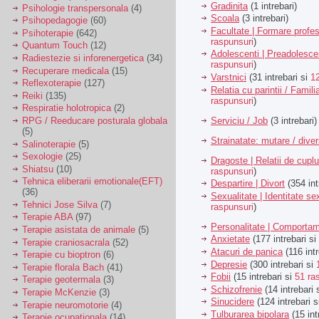
Gradinita
(1 intrebari)
Psihologie transpersonala
(4)
Scoala
(3 intrebari)
Psihopedagogie
(60)
Facultate | Formare profes
Psihoterapie
(642)
raspunsuri
)
Quantum Touch
(12)
Adolescenti | Preadolesce
Radiestezie si inforenergetica
(34)
raspunsuri
)
Recuperare medicala
(15)
Varstnici
(31 intrebari si
1
Reflexoterapie
(127)
Relatia cu parintii / Famili
Reiki
(135)
raspunsuri
)
Respiratie holotropica
(2)
Serviciu / Job
(3 intrebari)
RPG / Reeducare posturala globala
(5)
Strainatate: mutare / dive
Salinoterapie
(5)
Sexologie
(25)
Dragoste | Relatii de cuplu
Shiatsu
(10)
raspunsuri
)
Tehnica eliberarii emotionale(EFT)
Despartire | Divort
(354 int
(36)
Sexualitate | Identitate se
Tehnici Jose Silva
(7)
raspunsuri
)
Terapie ABA
(97)
Personalitate | Comporta
Terapie asistata de animale
(5)
Anxietate
(177 intrebari si
Terapie craniosacrala
(52)
Atacuri de panica
(116 intr
Terapie cu bioptron
(6)
Depresie
(300 intrebari si
Terapie florala Bach
(41)
Fobii
(15 intrebari si
51 ra
Terapie geotermala
(3)
Schizofrenie
(14 intrebari 
Terapie McKenzie
(3)
Sinucidere
(124 intrebari 
Terapie neuromotorie
(4)
Tulburarea bipolara
(15 int
Terapie ocupationala
(14)