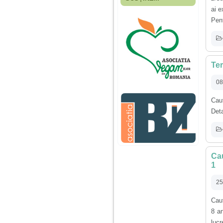
Fiica mea s-a nascut
ai e
cand eu aveam 17
ani, privind in urma
Pent
realizez cat de multe
greseli am facut in
educatia si cresterea
ei, am fost o mama
egoista, preocupata
de implinirea
Ter
profesionala, cand ea
era mica am neglijat-
08
o, ba chiar am fost si
agresiva, orice
Caut
greseala era taxata cu
o palma sau pedepse.
Deta
De 4 ani am o relatie
serioasa cu un barbat
in varsta de 32 de ani,
Cau
iar de aproximativ un
1
an jumate a inceput
sa se manifeste o
situatie care pe mine
25
ma deranjeaza.
Caut
8 an
Ma aflu aici pentru ca
lucr