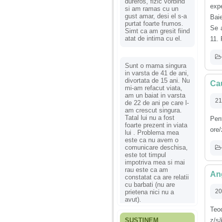
dureros, fizic vorbind
expe
si am ramas cu un
gust amar, desi el s-a
Baie
purtat foarte frumos.
Se a
Simt ca am gresit fiind
atat de intima cu el.
11. 
Sunt o mama singura
in varsta de 41 de ani,
divortata de 15 ani. Nu
Cau
mi-am refacut viata,
am un baiat in varsta
21
de 22 de ani pe care l-
am crescut singura.
Tatal lui nu a fost
Pent
foarte prezent in viata
ore/
lui . Problema mea
este ca nu avem o
comunicare deschisa,
este tot timpul
impotriva mea si mai
rau este ca am
An
constatat ca are relatii
cu barbati (nu are
20
prietena nici nu a
avut).
Teo
SUSȚINEM
z/să