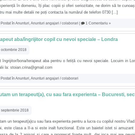
xperiență în domeniu, îți plac copiii și oferi seriozitate, ne dorim să te cunoa
ru mai multe detalii ne poți contacta la numărul de telefon 0730 [...]
Postat în
Anunturi
,
Anunturi angajari / colaborari
|
1 Comentariu »
apeut aba/îngrijitor copil cu nevoi speciale – Londra
 octombrie 2018
 îngrijitor/bona/terapeut aba pentru o fetiță cu nevoi speciale. Locuim in Lo
lii la: stoian.crina@gmail.com
Postat în
Anunturi
,
Anunturi angajari / colaborari
tam un terapeut(a), cu sau fara experienta – Bucuresti, sec
 septembrie 2018
am un terapeut(a)cu sau fara experienta pentru a lucra cu copilul nostru Vlad
i, este clasa a II-a si este inalt functional. Este un baietel istet si amuzant
eaza de la 2 anisori si care a progresat foarte mult, dar inca mai are nevo