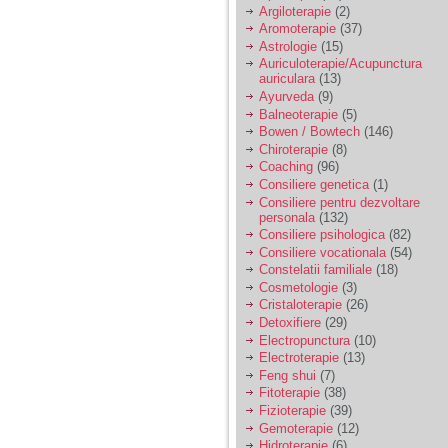
Argiloterapie
(2)
Aromoterapie
(37)
Astrologie
(15)
Auriculoterapie/Acupunctura
auriculara
(13)
Ayurveda
(9)
Balneoterapie
(5)
Bowen / Bowtech
(146)
Chiroterapie
(8)
Coaching
(96)
Consiliere genetica
(1)
Consiliere pentru dezvoltare
personala
(132)
Consiliere psihologica
(82)
Consiliere vocationala
(54)
Constelatii familiale
(18)
Cosmetologie
(3)
Cristaloterapie
(26)
Detoxifiere
(29)
Electropunctura
(10)
Electroterapie
(13)
Feng shui
(7)
Fitoterapie
(38)
Fizioterapie
(39)
Gemoterapie
(12)
Hidroterapie
(6)