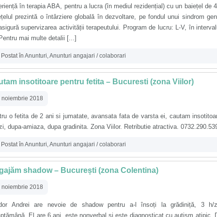
riență în terapia ABA, pentru a lucra (în mediul rezidențial) cu un baiețel de 4
țelul prezintă o întârziere globală în dezvoltare, pe fondul unui sindrom gen
sigură supervizarea activității terapeutului. Program de lucru: L-V, în interval
Pentru mai multe detalii [...]
Postat în
Anunturi
,
Anunturi angajari / colaborari
tam insotitoare pentru fetita – Bucuresti (zona Viilor)
 noiembrie 2018
ru o fetita de 2 ani si jumatate, avansata fata de varsta ei, cautam insotitoa
zi, dupa-amiaza, dupa gradinita. Zona Viilor. Retributie atractiva. 0732.290.53
Postat în
Anunturi
,
Anunturi angajari / colaborari
gajăm shadow – București (zona Colentina)
 noiembrie 2018
dor Andrei are nevoie de shadow pentru a-l însoți la grădiniță, 3 h/z
ptămână. El are 6 ani, este nonverbal și este diagnosticat cu autism atipic.