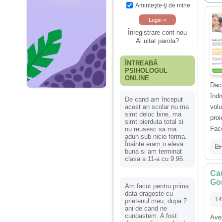
Aminteşte-ţi de mine
Înregistrare cont nou
Ai uitat parola?
ÎNTREABĂ
PSIHOLOGUL
ONLINE
Dacă
îndr
De cand am început
acest an scolar nu ma
volu
simt deloc bine, ma
pro
simt pierduta total si
Face
nu reusesc sa ma
adun sub nicio forma.
Înainte eram o eleva
buna si am terminat
clasa a 11-a cu 9.96.
Cau
Gor
Am facut pentru prima
data dragoste cu
14
prietenul meu, dupa 7
ani de cand ne
cunoastem. A fost
Ave