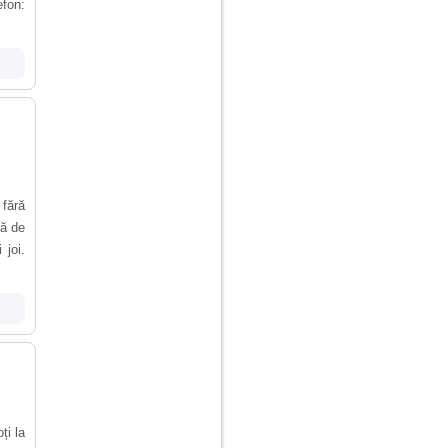
efon:
fără
tă de
 joi.
ți la