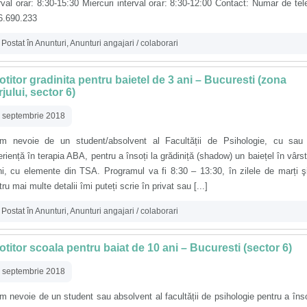
rval orar: 8:30-15:30 Miercuri interval orar: 8:30-12:00 Contact: Numar de tel
6.690.233
Postat în
Anunturi
,
Anunturi angajari / colaborari
otitor gradinita pentru baietel de 3 ani – Bucuresti (zona
jului, sector 6)
 septembrie 2018
m nevoie de un student/absolvent al Facultății de Psihologie, cu sau 
riență în terapia ABA, pentru a însoți la grădiniță (shadow) un baiețel în vârs
i, cu elemente din TSA. Programul va fi 8:30 – 13:30, în zilele de marți şi
ru mai multe detalii îmi puteți scrie în privat sau [...]
Postat în
Anunturi
,
Anunturi angajari / colaborari
otitor scoala pentru baiat de 10 ani – Bucuresti (sector 6)
 septembrie 2018
 nevoie de un student sau absolvent al facultății de psihologie pentru a înso