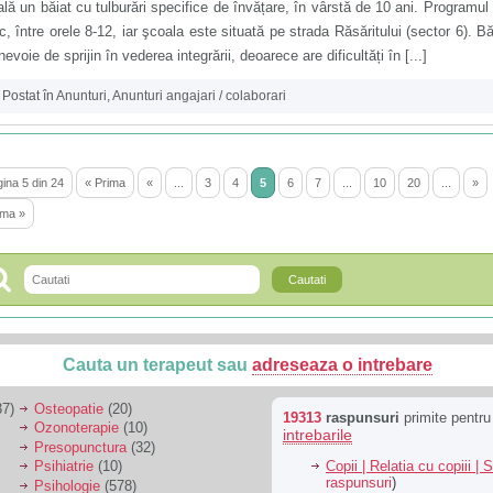
lă un băiat cu tulburări specifice de învățare, în vârstă de 10 ani. Programul
ic, între orele 8-12, iar şcoala este situată pe strada Răsăritului (sector 6). Bă
nevoie de sprijin în vederea integrării, deoarece are dificultăți în [...]
Postat în
Anunturi
,
Anunturi angajari / colaborari
ina 5 din 24
« Prima
«
...
3
4
5
6
7
...
10
20
...
»
ima »
Cauta un terapeut sau
adreseaza o intrebare
7)
Osteopatie
(20)
19313
raspunsuri
primite pentr
Ozonoterapie
(10)
intrebarile
Presopunctura
(32)
Copii | Relatia cu copiii | 
Psihiatrie
(10)
raspunsuri
)
Psihologie
(578)