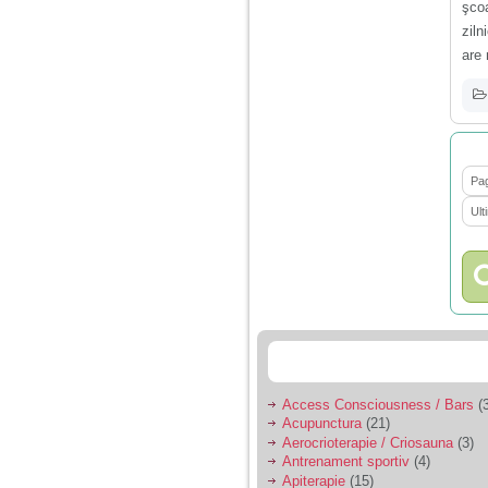
nimanui nu ii pasa de
şcoa
mine. Din cauza asta
ziln
am inceput sa beau
alcool si am inceput
are 
sa ma culc cu barbati
pentru bani.
Pag
Ult
Access Consciousness / Bars
(3
Acupunctura
(21)
Aerocrioterapie / Criosauna
(3)
Antrenament sportiv
(4)
Apiterapie
(15)