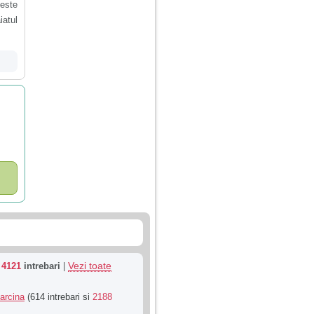
 este
iatul
Vezi toate
u
4121
intrebari
|
Sarcina
(614 intrebari si
2188