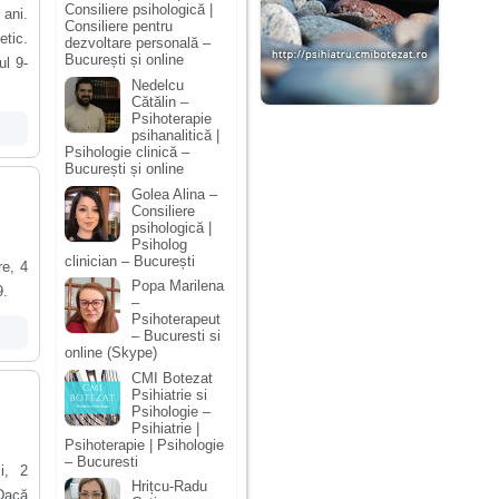
Consiliere psihologică |
 ani.
Consiliere pentru
etic.
dezvoltare personală –
București și online
ul 9-
Nedelcu
Cătălin –
Psihoterapie
psihanalitică |
Psihologie clinică –
București și online
Golea Alina –
Consiliere
psihologică |
Psiholog
clinician – București
re, 4
Popa Marilena
9.
–
Psihoterapeut
– Bucuresti si
online (Skype)
CMI Botezat
Psihiatrie si
Psihologie –
Psihiatrie |
Psihoterapie | Psihologie
– Bucuresti
i, 2
Hrițcu-Radu
 Dacă