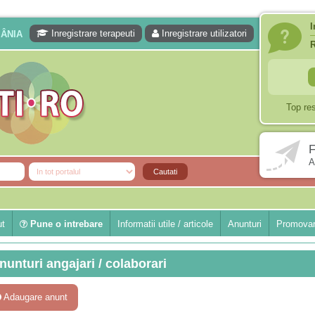
I
Inregistrare terapeuti
Inregistrare utilizatori
MÂNIA
Top re
F
A
ut
Pune o intrebare
Informatii utile / articole
Anunturi
Promovar
nunturi angajari / colaborari
Adaugare anunt