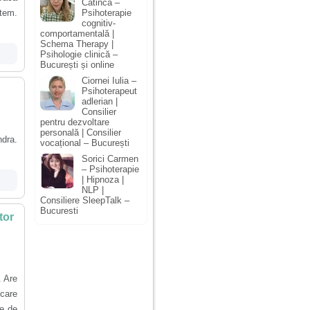
Catinca –
ștem.
Psihoterapie
cognitiv-
comportamentală |
Schema Therapy |
Psihologie clinică –
București și online
Ciornei Iulia –
Psihoterapeut
adlerian |
Consilier
pentru dezvoltare
personală | Consilier
ndra.
vocațional – București
Sorici Carmen
– Psihoterapie
| Hipnoza |
NLP |
Consiliere SleepTalk –
Bucuresti
tor
. Are
 care
ie de