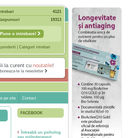
ntrebari
4121
Raspunsuri
19313
Pune o intrebare!
spondenti
|
Categorii intrebari
ii la curent cu
noutatile
!
boneaza-te la newsletter
e pe site
Contact
FACEBOOK
Întreabă un psiholog
sau psihoterapeut