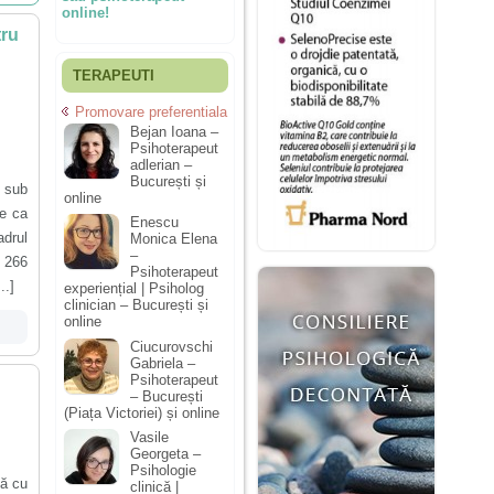
online!
tru
TERAPEUTI
Promovare preferentiala
Bejan Ioana –
Psihoterapeut
adlerian –
București și
e sub
online
ie ca
Enescu
adrul
Monica Elena
–
 266
Psihoterapeut
..]
experiențial | Psiholog
clinician – București și
online
Ciucurovschi
Gabriela –
Psihoterapeut
– București
(Piața Victoriei) și online
Vasile
Georgeta –
Psihologie
lă cu
clinică |