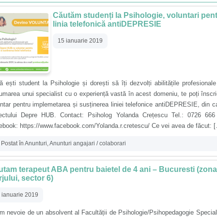
Căutăm studenți la Psihologie, voluntari pen
linia telefonică antiDEPRESIE
15 ianuarie 2019
 ești student la Psihologie și dorești să îți dezvolți abilitățile profesional
umarea unui specialist cu o experiență vastă în acest domeniu, te poți înscr
ntar pentru implemetarea și susținerea liniei telefonice antiDEPRESIE, din c
iectului Depre HUB. Contact: Psiholog Yolanda Crețescu Tel.: 0726 666
book: https://www.facebook.com/Yolanda.r.cretescu/ Ce vei avea de făcut: [.
Postat în
Anunturi
,
Anunturi angajari / colaborari
tam terapeut ABA pentru baietel de 4 ani – Bucuresti (zona
jului, sector 6)
 ianuarie 2019
m nevoie de un absolvent al Facultății de Psihologie/Psihopedagogie Specia