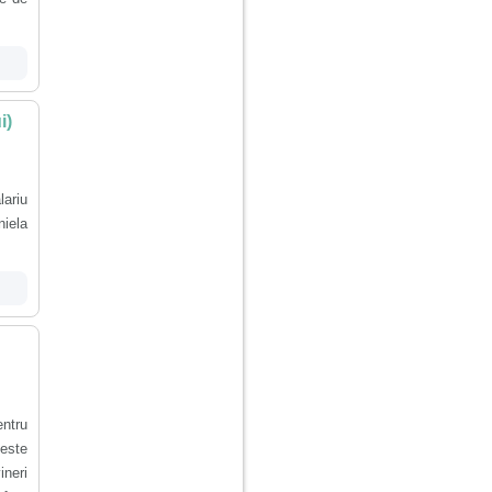
i)
lariu
niela
entru
 este
ineri