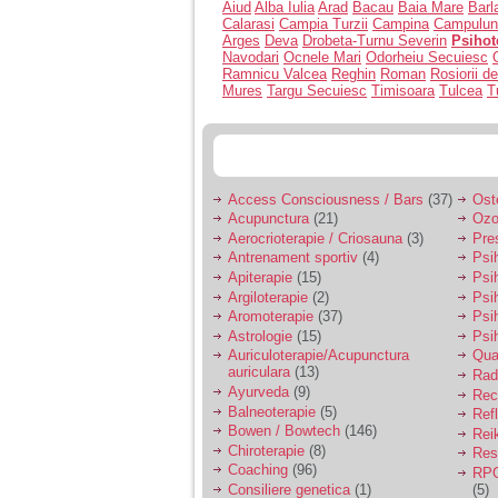
Aiud
Alba Iulia
Arad
Bacau
Baia Mare
Barl
Calarasi
Campia Turzii
Campina
Campulun
Arges
Deva
Drobeta-Turnu Severin
Psihot
Navodari
Ocnele Mari
Odorheiu Secuiesc
Ramnicu Valcea
Reghin
Roman
Rosiorii d
Mures
Targu Secuiesc
Timisoara
Tulcea
T
Access Consciousness / Bars
(37)
Ost
Acupunctura
(21)
Ozo
Aerocrioterapie / Criosauna
(3)
Pre
Antrenament sportiv
(4)
Psih
Apiterapie
(15)
Psi
Argiloterapie
(2)
Psi
Aromoterapie
(37)
Psi
Astrologie
(15)
Psi
Auriculoterapie/Acupunctura
Qua
auriculara
(13)
Radi
Ayurveda
(9)
Rec
Balneoterapie
(5)
Ref
Bowen / Bowtech
(146)
Rei
Chiroterapie
(8)
Resp
Coaching
(96)
RPG
Consiliere genetica
(1)
(5)