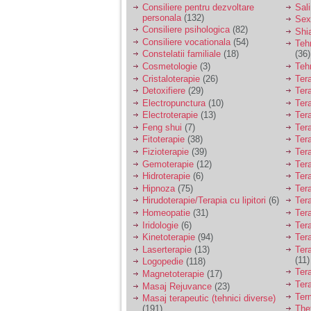
Consiliere pentru dezvoltare
Sal
personala
(132)
Sex
Consiliere psihologica
(82)
Shi
Consiliere vocationala
(54)
Teh
Constelatii familiale
(18)
(36)
Cosmetologie
(3)
Teh
Cristaloterapie
(26)
Ter
Detoxifiere
(29)
Ter
Electropunctura
(10)
Ter
Electroterapie
(13)
Ter
Feng shui
(7)
Tera
Fitoterapie
(38)
Ter
Fizioterapie
(39)
Ter
Gemoterapie
(12)
Ter
Hidroterapie
(6)
Ter
Hipnoza
(75)
Ter
Hirudoterapie/Terapia cu lipitori
(6)
Tera
Homeopatie
(31)
Ter
Iridologie
(6)
Tera
Kinetoterapie
(94)
Tera
Laserterapie
(13)
Tera
(11)
Logopedie
(118)
Ter
Magnetoterapie
(17)
Ter
Masaj Rejuvance
(23)
Ter
Masaj terapeutic (tehnici diverse)
(191)
The