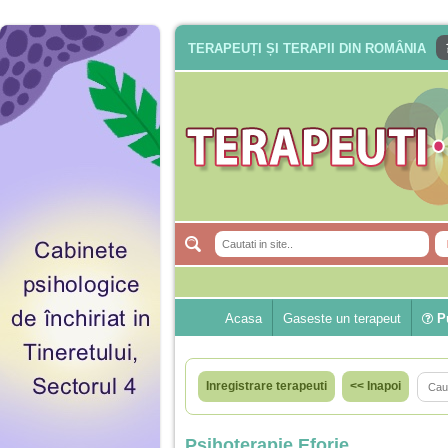
TERAPEUȚI ȘI TERAPII DIN ROMÂNIA
Acasa
Gaseste un terapeut
Pu
Inregistrare terapeuti
<< Inapoi
Psihoterapie Eforie