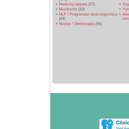
Medicina alopata
(57)
Yog
Moxibustie
(10)
Yum
NLP / Programare neuro-lingvistica
Alte
(64)
com
Nutritie / Dietoterapie
(56)