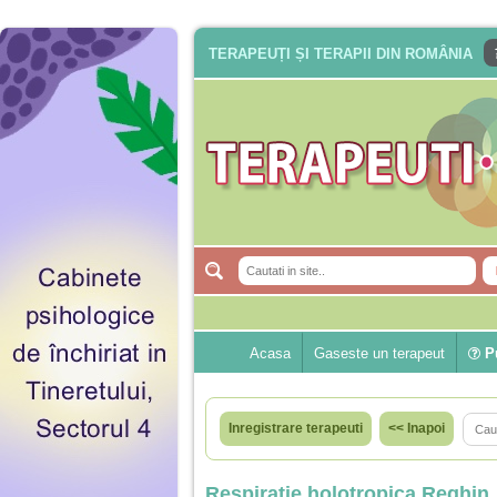
TERAPEUȚI ȘI TERAPII DIN ROMÂNIA
Acasa
Gaseste un terapeut
Pu
Inregistrare terapeuti
<< Inapoi
Respiratie holotropica Reghin