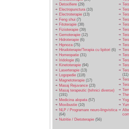
Detoxifiere
(29)
Ter
Electropunctura
(10)
Ter
Electroterapie
(13)
Ter
Feng shui
(7)
Tera
Fitoterapie
(38)
Ter
Fizioterapie
(39)
Ter
Gemoterapie
(12)
Ter
Hidroterapie
(6)
Ter
Hipnoza
(75)
Ter
Hirudoterapie/Terapia cu lipitori
(6)
Tera
Homeopatie
(31)
Ter
Iridologie
(6)
Tera
Kinetoterapie
(94)
Tera
Laserterapie
(13)
Tera
(11)
Logopedie
(118)
Ter
Magnetoterapie
(17)
Ter
Masaj Rejuvance
(23)
Ter
Masaj terapeutic (tehnici diverse)
(191)
The
Medicina alopata
(57)
Yog
Moxibustie
(10)
Yum
NLP / Programare neuro-lingvistica
Alte
(64)
com
Nutritie / Dietoterapie
(56)