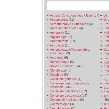
Access Consciousness / Bars
(37)
Ost
Acupunctura
(21)
Ozo
Aerocrioterapie / Criosauna
(3)
Pre
Antrenament sportiv
(4)
Psih
Apiterapie
(15)
Psi
Argiloterapie
(2)
Psi
Aromoterapie
(37)
Psi
Astrologie
(15)
Psi
Auriculoterapie/Acupunctura
Qua
auriculara
(13)
Radi
Ayurveda
(9)
Rec
Balneoterapie
(5)
Ref
Bowen / Bowtech
(146)
Rei
Chiroterapie
(8)
Resp
Coaching
(96)
RPG
Consiliere genetica
(1)
(5)
Consiliere pentru dezvoltare
Sal
personala
(132)
Sex
Consiliere psihologica
(82)
Shi
Consiliere vocationala
(54)
Teh
Constelatii familiale
(18)
(36)
Cosmetologie
(3)
Teh
Cristaloterapie
(26)
Ter