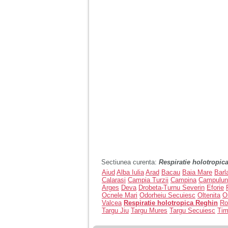
Sectiunea curenta:
Respiratie holotropic
Aiud
Alba Iulia
Arad
Bacau
Baia Mare
Barl
Calarasi
Campia Turzii
Campina
Campulun
Arges
Deva
Drobeta-Turnu Severin
Eforie
Ocnele Mari
Odorheiu Secuiesc
Oltenita
O
Valcea
Respiratie holotropica Reghin
R
Targu Jiu
Targu Mures
Targu Secuiesc
Tim