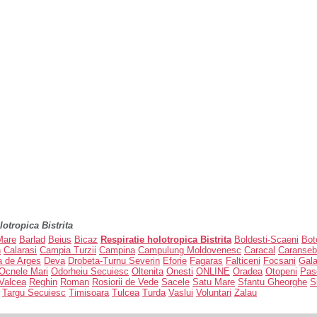
lotropica Bistrita
Mare
Barlad
Beius
Bicaz
Respiratie holotropica Bistrita
Boldesti-Scaeni
Bot
n
Calarasi
Campia Turzii
Campina
Campulung Moldovenesc
Caracal
Caranse
a de Arges
Deva
Drobeta-Turnu Severin
Eforie
Fagaras
Falticeni
Focsani
Gala
Ocnele Mari
Odorheiu Secuiesc
Oltenita
Onesti
ONLINE
Oradea
Otopeni
Pas
Valcea
Reghin
Roman
Rosiorii de Vede
Sacele
Satu Mare
Sfantu Gheorghe
S
Targu Secuiesc
Timisoara
Tulcea
Turda
Vaslui
Voluntari
Zalau