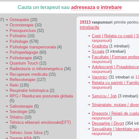
Cauta un terapeut sau
adreseaza o intrebare
7)
Osteopatie
(20)
19313
raspunsuri
primite pentr
Ozonoterapie
(10)
intrebarile
Presopunctura
(32)
Copii | Relatia cu copiii | 
Psihiatrie
(10)
raspunsuri
)
Psihologie
(578)
Gradinita
(1 intrebari)
Psihologie transpersonala
(4)
Scoala
(3 intrebari)
Psihopedagogie
(60)
Facultate | Formare profes
Psihoterapie
(642)
raspunsuri
)
Quantum Touch
(12)
Adolescenti | Preadolesce
Radiestezie si inforenergetica
(34)
raspunsuri
)
Recuperare medicala
(15)
Varstnici
(31 intrebari si
1
Reflexoterapie
(127)
Relatia cu parintii / Famili
Reiki
(135)
raspunsuri
)
Respiratie holotropica
(2)
Serviciu / Job
(3 intrebari)
RPG / Reeducare posturala globala
(5)
Strainatate: mutare / dive
Salinoterapie
(5)
Sexologie
(25)
Dragoste | Relatii de cuplu
Shiatsu
(10)
raspunsuri
)
Tehnica eliberarii emotionale(EFT)
Despartire | Divort
(354 int
(36)
Sexualitate | Identitate se
Tehnici Jose Silva
(7)
raspunsuri
)
Terapie ABA
(97)