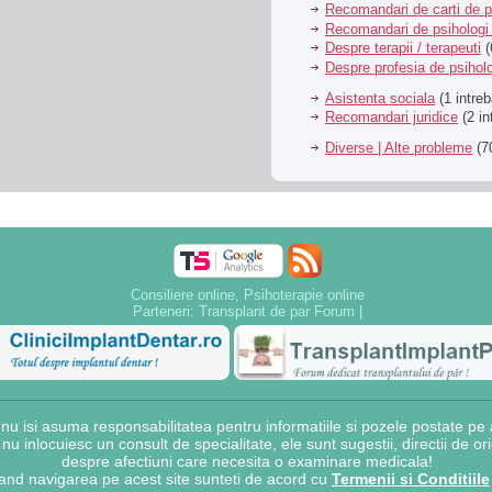
Recomandari de carti de p
Recomandari de psihologi 
Despre terapii / terapeuti
(
Despre profesia de psiholo
Asistenta sociala
(1 intreb
Recomandari juridice
(2 in
Diverse | Alte probleme
(70
Consiliere online, Psihoterapie online
Parteneri:
Transplant de par Forum
|
 isi asuma responsabilitatea pentru informatiile si pozele postate pe a
e nu inlocuiesc un consult de specialitate, ele sunt sugestii, directii de o
despre afectiuni care necesita o examinare medicala!
and navigarea pe acest site sunteti de acord cu
Termenii si Conditiile