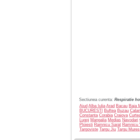
Sectiunea curenta:
Respiratie ho
Aiud
Alba Iulia
Arad
Bacau
Baia 
BUCURESTI
Buftea
Buzau
Cala
Constanta
Corabia
Craiova
Curte
Lugoj
Mangalia
Medias
Navodari
Ploiesti
Ramnicu Sarat
Ramnicu 
Targoviste
Targu Jiu
Targu Mures