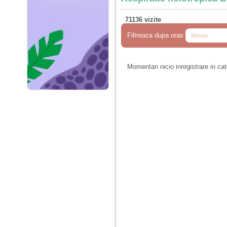
71136 vizite
Filtreaza dupa oras
Momentan nicio inregistrare in ca