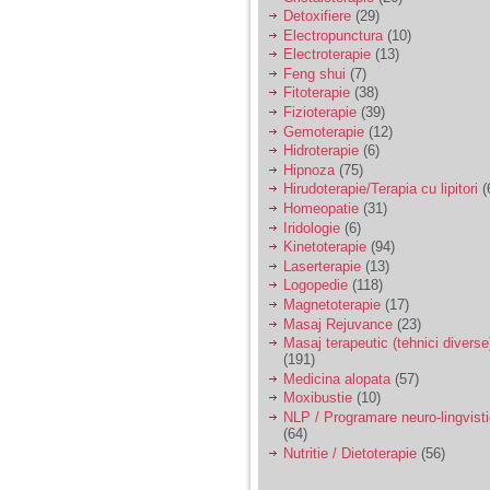
Detoxifiere
(29)
Electropunctura
(10)
Electroterapie
(13)
Feng shui
(7)
Fitoterapie
(38)
Fizioterapie
(39)
Gemoterapie
(12)
Hidroterapie
(6)
Hipnoza
(75)
Hirudoterapie/Terapia cu lipitori
(
Homeopatie
(31)
Iridologie
(6)
Kinetoterapie
(94)
Laserterapie
(13)
Logopedie
(118)
Magnetoterapie
(17)
Masaj Rejuvance
(23)
Masaj terapeutic (tehnici diverse
(191)
Medicina alopata
(57)
Moxibustie
(10)
NLP / Programare neuro-lingvist
(64)
Nutritie / Dietoterapie
(56)