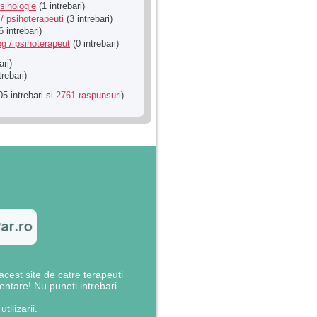
sihologie
(1 intrebari)
/ psihoterapeuti
(3 intrebari)
6 intrebari)
g / psihoterapeut
(0 intrebari)
ari)
trebari)
5 intrebari si
2761 raspunsuri
)
cest site de catre terapeuti
rientare! Nu puneti intrebari
utilizarii.