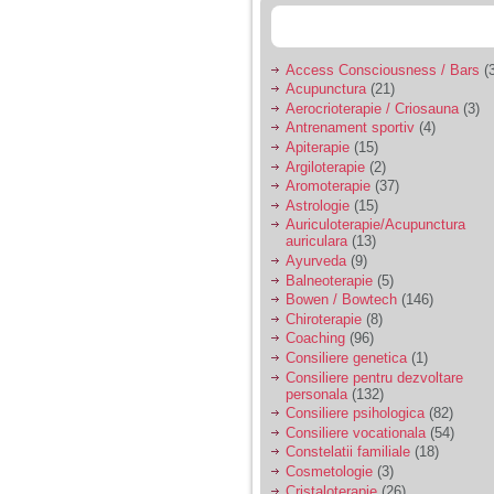
Access Consciousness / Bars
(3
Acupunctura
(21)
Aerocrioterapie / Criosauna
(3)
Antrenament sportiv
(4)
Apiterapie
(15)
Argiloterapie
(2)
Aromoterapie
(37)
Astrologie
(15)
Auriculoterapie/Acupunctura
auriculara
(13)
Ayurveda
(9)
Balneoterapie
(5)
Bowen / Bowtech
(146)
Chiroterapie
(8)
Coaching
(96)
Consiliere genetica
(1)
Consiliere pentru dezvoltare
personala
(132)
Consiliere psihologica
(82)
Consiliere vocationala
(54)
Constelatii familiale
(18)
Cosmetologie
(3)
Cristaloterapie
(26)