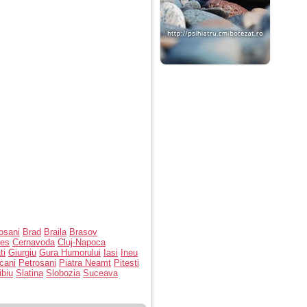
osani
Brad
Braila
Brasov
bes
Cernavoda
Cluj-Napoca
ti
Giurgiu
Gura Humorului
Iasi
Ineu
cani
Petrosani
Piatra Neamt
Pitesti
ibiu
Slatina
Slobozia
Suceava