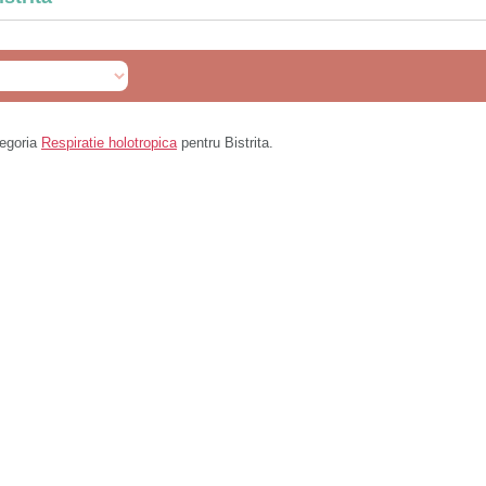
tegoria
Respiratie holotropica
pentru Bistrita.