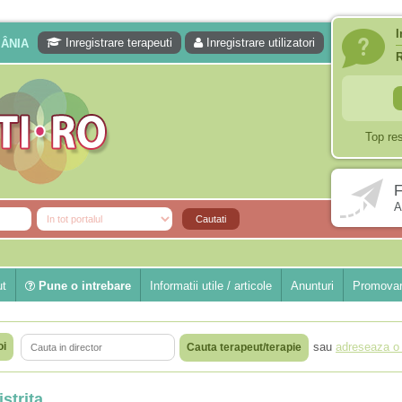
I
Inregistrare terapeuti
Inregistrare utilizatori
MÂNIA
Top re
F
A
ut
Pune o intrebare
Informatii utile / articole
Anunturi
Promovar
oi
sau
adreseaza o 
Cauta terapeut/terapie
strita