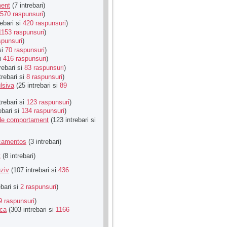
ment
(7 intrebari)
570 raspunsuri
)
ebari si
420 raspunsuri
)
1153 raspunsuri
)
spunsuri
)
si
70 raspunsuri
)
si
416 raspunsuri
)
rebari si
83 raspunsuri
)
trebari si
8 raspunsuri
)
lsiva
(25 intrebari si
89
trebari si
123 raspunsuri
)
ebari si
134 raspunsuri
)
u de comportament
(123 intrebari si
icamentos
(3 intrebari)
t
(8 intrebari)
ziv
(107 intrebari si
436
ebari si
2 raspunsuri
)
9 raspunsuri
)
ica
(303 intrebari si
1166