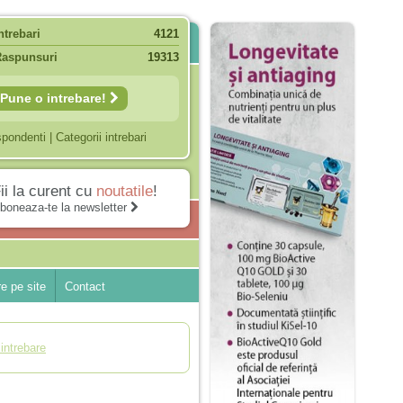
ntrebari
4121
Raspunsuri
19313
Pune o intrebare!
spondenti
|
Categorii intrebari
ii la curent cu
noutatile
!
boneaza-te la newsletter
e pe site
Contact
intrebare