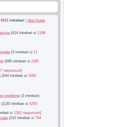
Vezi toate
u
4121
intrebari
|
Sarcina
(614 intrebari si
2188
ionala
(3 intrebari si
12
nti
(685 intrebari si
2281
27 raspunsuri
)
a
(544 intrebari si
1504
rse probleme
(3 intrebari)
(1130 intrebari si
4250
rebari si
1362 raspunsuri
)
xuala
(210 intrebari si
704