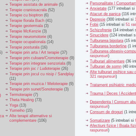
Personalitate | Comporta
Terapie asistata de animale
(5)
Anxietate
(177 intrebari si
Terapie craniosacrala
(52)
Atacuri de panica
(116 intr
Terapie cu bioptron
(6)
Depresie
(300 intrebari si
Terapie florala Bach
(41)
Fobii
(15 intrebari si
51 ra
Terapie geotermala
(3)
Schizofrenie
(14 intrebari 
Terapie McKenzie
(3)
Sinucidere
(124 intrebari 
Terapie neuromotorie
(4)
Tulburarea bipolara
(15 int
Terapie ocupationala
(14)
Tulburarea borderline
(1 in
Terapie posturala
(16)
Tulburarea obsesiv-compu
6)
Terapie prin arta / Art terapie
(37)
raspunsuri
)
Terapie prin culoare/Cromoterapie
(9)
Tulburari alimentare
(36 in
Terapie prin integrare senzoriala
(8)
Tulburari de somn
(40 intr
Terapie prin joc / Ludoterapie
(26)
Alte tulburari psihice sa
Terapie prin jocul cu nisip / Sandplay
321 raspunsuri
)
(11)
Terapie prin muzica / Meloterapie
(9)
Tratament psihiatric med
Terapie prin sunet/Sonoterapie
(3)
Trauma | Deces | Acciden
Termoterapie
(7)
)
Theta Healing
(73)
Dependenta | Consum abu
Yoga
(13)
raspunsuri
)
Yumeiho
(15)
Consum de droguri
(1 intr
ica
Alte terapii alternative si
Somatizare
(5 intrebari si
complementare
(106)
Afectiuni fizice | Boala fiz
raspunsuri
)