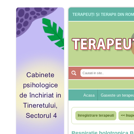
TERAPEUȚI ȘI TERAPII DIN RO
Acasa
Gaseste un terape
Inregistrare terapeuti
<< Inap
Respiratie holotropica Bi