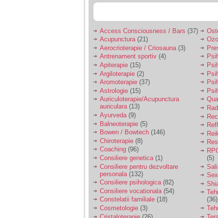
Access Consciousness / Bars
(37)
Ost
Acupunctura
(21)
Ozo
Aerocrioterapie / Criosauna
(3)
Pre
Antrenament sportiv
(4)
Psih
Apiterapie
(15)
Psi
Argiloterapie
(2)
Psi
Aromoterapie
(37)
Psi
Astrologie
(15)
Psi
Auriculoterapie/Acupunctura
Qua
auriculara
(13)
Radi
Ayurveda
(9)
Rec
Balneoterapie
(5)
Ref
Bowen / Bowtech
(146)
Rei
Chiroterapie
(8)
Resp
Coaching
(96)
RPG
Consiliere genetica
(1)
(5)
Consiliere pentru dezvoltare
Sal
personala
(132)
Sex
Consiliere psihologica
(82)
Shi
Consiliere vocationala
(54)
Teh
Constelatii familiale
(18)
(36)
Cosmetologie
(3)
Teh
Cristaloterapie
(26)
Ter