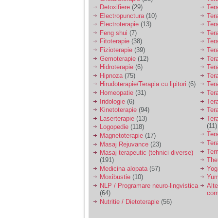
Detoxifiere
(29)
Ter
Electropunctura
(10)
Ter
Electroterapie
(13)
Ter
Feng shui
(7)
Tera
Fitoterapie
(38)
Ter
Fizioterapie
(39)
Ter
Gemoterapie
(12)
Ter
Hidroterapie
(6)
Ter
Hipnoza
(75)
Ter
Hirudoterapie/Terapia cu lipitori
(6)
Tera
Homeopatie
(31)
Ter
Iridologie
(6)
Tera
Kinetoterapie
(94)
Tera
Laserterapie
(13)
Tera
(11)
Logopedie
(118)
Ter
Magnetoterapie
(17)
Ter
Masaj Rejuvance
(23)
Ter
Masaj terapeutic (tehnici diverse)
(191)
The
Medicina alopata
(57)
Yog
Moxibustie
(10)
Yum
NLP / Programare neuro-lingvistica
Alte
(64)
com
Nutritie / Dietoterapie
(56)