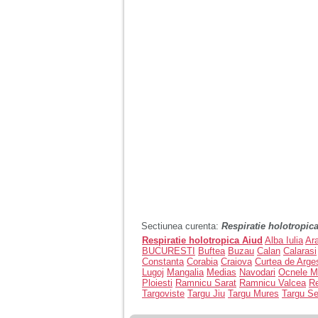
Sectiunea curenta:
Respiratie holotropic
Respiratie holotropica Aiud
Alba Iulia
Ar
BUCURESTI
Buftea
Buzau
Calan
Calarasi
Constanta
Corabia
Craiova
Curtea de Arge
Lugoj
Mangalia
Medias
Navodari
Ocnele M
Ploiesti
Ramnicu Sarat
Ramnicu Valcea
R
Targoviste
Targu Jiu
Targu Mures
Targu S