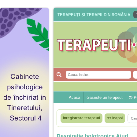
TERAPEUȚI ȘI TERAPII DIN ROMÂNIA
Acasa
Gaseste un terapeut
Pu
Inregistrare terapeuti
<< Inapoi
Respiratie holotropica Aiud