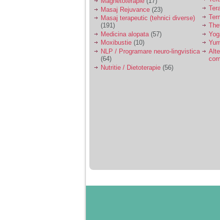
Magnetoterapie
(17)
Ter
Masaj Rejuvance
(23)
Ter
Masaj terapeutic (tehnici diverse)
(191)
The
Medicina alopata
(57)
Yog
Moxibustie
(10)
Yum
NLP / Programare neuro-lingvistica
Alte
(64)
com
Nutritie / Dietoterapie
(56)