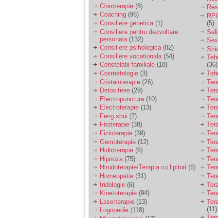
Chiroterapie
(8)
Resp
Coaching
(96)
RPG
Consiliere genetica
(1)
(5)
Consiliere pentru dezvoltare
Sal
personala
(132)
Sex
Consiliere psihologica
(82)
Shi
Consiliere vocationala
(54)
Teh
Constelatii familiale
(18)
(36)
Cosmetologie
(3)
Teh
Cristaloterapie
(26)
Ter
Detoxifiere
(29)
Ter
Electropunctura
(10)
Ter
Electroterapie
(13)
Ter
Feng shui
(7)
Tera
Fitoterapie
(38)
Ter
Fizioterapie
(39)
Ter
Gemoterapie
(12)
Ter
Hidroterapie
(6)
Ter
Hipnoza
(75)
Ter
Hirudoterapie/Terapia cu lipitori
(6)
Tera
Homeopatie
(31)
Ter
Iridologie
(6)
Tera
Kinetoterapie
(94)
Tera
Laserterapie
(13)
Tera
(11)
Logopedie
(118)
Ter