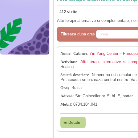
412 vizite
Alte terapii alternative și complementare, nem
Filtreaza dupa oras
Nume | Cabinet
:
Yin Yang Center – Presopunc
Activitate
:
Alte terapii alternative si com
Healing
Scurtă descriere
:
Nimeni nu-i da omului ce-s
Pe aceasta se bazeaza centrul nostru. Va 
Oraș
:
Braila
Adresă
:
Str. Ghioceilor nr. 5, bl. E, parter
Mobil
:
0734.104.041
Detalii