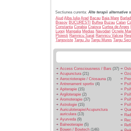
Sectiunea curenta:
Alte terapii alternative
Aiud
Alba Iulia
Arad
Bacau
Baia Mare
Barlad
Brasov
BUCURESTI
Buftea
Buzau
Calan
Ca
Constanta
Corabia
Craiova
Curtea de Arges
Lugoj
Mangalia
Medias
Navodari
Ocnele Mar
Ploiesti
Ramnicu Sarat
Ramnicu Valcea
Reg
Targoviste
Targu Jiu
Targu Mures
Targu Sec
Access Consciousness / Bars
(37)
Ost
Acupunctura
(21)
Ozo
Aerocrioterapie / Criosauna
(3)
Pre
Antrenament sportiv
(4)
Psih
Apiterapie
(15)
Psi
Argiloterapie
(2)
Psi
Aromoterapie
(37)
Psi
Astrologie
(15)
Psi
Auriculoterapie/Acupunctura
Qua
auriculara
(13)
Radi
Ayurveda
(9)
Rec
Balneoterapie
(5)
Ref
Bowen / Bowtech
(146)
Rei