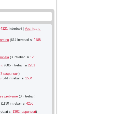
Vezi toate
u
4121
intrebari
|
Sarcina
(614 intrebari si
2188
ionala
(3 intrebari si
12
nti
(685 intrebari si
2281
27 raspunsuri
)
a
(544 intrebari si
1504
rse probleme
(3 intrebari)
(1130 intrebari si
4250
rebari si
1362 raspunsuri
)