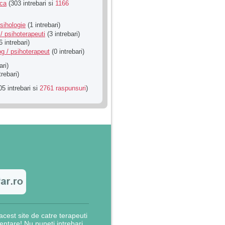
ica
(303 intrebari si
1166
sihologie
(1 intrebari)
/ psihoterapeuti
(3 intrebari)
6 intrebari)
g / psihoterapeut
(0 intrebari)
ari)
trebari)
5 intrebari si
2761 raspunsuri
)
cest site de catre terapeuti
rientare! Nu puneti intrebari