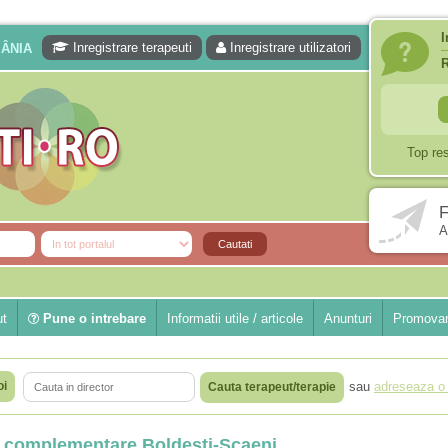
I
Inregistrare terapeuti
Inregistrare utilizatori
MÂNIA
Top re
F
A
ut
Pune o intrebare
Informatii utile / articole
Anunturi
Promovar
oi
sau
adreseaza o 
Cauta terapeut/terapie
 si complementare Boldesti-Scaeni