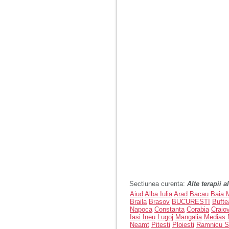
Sectiunea curenta:
Alte terapii 
Aiud
Alba Iulia
Arad
Bacau
Baia 
Braila
Brasov
BUCURESTI
Bufte
Napoca
Constanta
Corabia
Craio
Iasi
Ineu
Lugoj
Mangalia
Medias
Neamt
Pitesti
Ploiesti
Ramnicu S