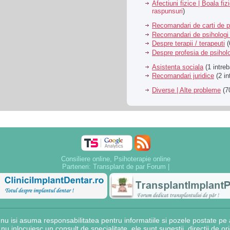
Afectiuni fizice | Boala fiz
raspunsuri
)
Recomandari de carti de p
Recomandari de psihologi 
Despre terapii / terapeuti
(
Despre profesia de psiholo
Asistenta sociala
(1 intreb
Recomandari juridice
(2 in
Diverse | Alte probleme
(70
Consiliere online, Psihoterapie online
Parteneri:
Transplant de par Forum
|
 isi asuma responsabilitatea pentru informatiile si pozele postate pe a
e nu inlocuiesc un consult de specialitate, ele sunt sugestii, directii de o