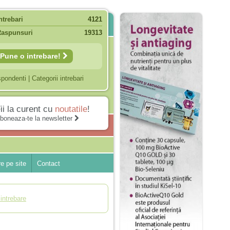
ntrebari
4121
Raspunsuri
19313
Pune o intrebare!
spondenti
|
Categorii intrebari
ii la curent cu
noutatile
!
boneaza-te la newsletter
e pe site
Contact
intrebare