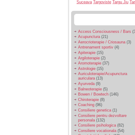
Suceava
Targoviste
Targu Jiu
Ta
Access Consciousness / Bars
(3
Acupunctura
(21)
Aerocrioterapie / Criosauna
(3)
Antrenament sportiv
(4)
Apiterapie
(15)
Argiloterapie
(2)
Aromoterapie
(37)
Astrologie
(15)
Auriculoterapie/Acupunctura
auriculara
(13)
Ayurveda
(9)
Balneoterapie
(5)
Bowen / Bowtech
(146)
Chiroterapie
(8)
Coaching
(96)
Consiliere genetica
(1)
Consiliere pentru dezvoltare
personala
(132)
Consiliere psihologica
(82)
Consiliere vocationala
(54)