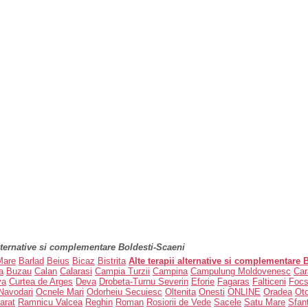
alternative si complementare Boldesti-Scaeni
Mare
Barlad
Beius
Bicaz
Bistrita
Alte terapii alternative si complementare 
a
Buzau
Calan
Calarasi
Campia Turzii
Campina
Campulung Moldovenesc
Car
va
Curtea de Arges
Deva
Drobeta-Turnu Severin
Eforie
Fagaras
Falticeni
Focs
Navodari
Ocnele Mari
Odorheiu Secuiesc
Oltenita
Onesti
ONLINE
Oradea
Ot
arat
Ramnicu Valcea
Reghin
Roman
Rosiorii de Vede
Sacele
Satu Mare
Sfan