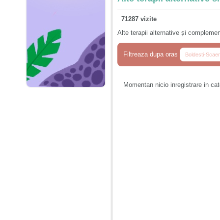
71287 vizite
Alte terapii alternative și compleme
Filtreaza dupa oras
Momentan nicio inregistrare in ca