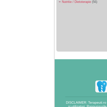
Nutritie / Dietoterapie
(56)
DISCLAIMER: Terapeuti.ro nu
si utilizatori. Raspunsuril