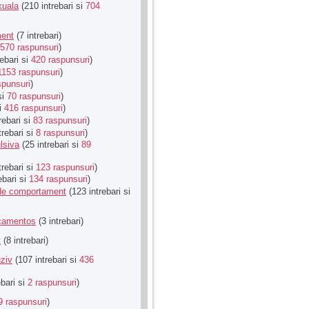
xuala
(210 intrebari si
704
ment
(7 intrebari)
570 raspunsuri
)
ebari si
420 raspunsuri
)
1153 raspunsuri
)
spunsuri
)
si
70 raspunsuri
)
si
416 raspunsuri
)
rebari si
83 raspunsuri
)
trebari si
8 raspunsuri
)
lsiva
(25 intrebari si
89
trebari si
123 raspunsuri
)
ebari si
134 raspunsuri
)
u de comportament
(123 intrebari si
icamentos
(3 intrebari)
t
(8 intrebari)
ziv
(107 intrebari si
436
ebari si
2 raspunsuri
)
9 raspunsuri
)