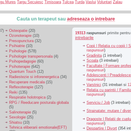
rgu Mures
Targu Secuiesc
Timisoara
Tulcea
Turda
Vaslui
Voluntari
Zalau
Cauta un terapeut sau
adreseaza o intrebare
7)
Osteopatie
(20)
19313
raspunsuri
primite pentr
Ozonoterapie
(10)
intrebarile
Presopunctura
(32)
Copii | Relatia cu copiii | 
Psihiatrie
(10)
raspunsuri
)
Psihologie
(578)
Gradinita
(1 intrebari)
Psihologie transpersonala
(4)
Scoala
(3 intrebari)
Psihopedagogie
(60)
Facultate | Formare profes
Psihoterapie
(642)
raspunsuri
)
Quantum Touch
(12)
Adolescenti | Preadolesce
Radiestezie si inforenergetica
(34)
raspunsuri
)
Recuperare medicala
(15)
Varstnici
(31 intrebari si
1
Reflexoterapie
(127)
Relatia cu parintii / Famili
Reiki
(135)
raspunsuri
)
Respiratie holotropica
(2)
Serviciu / Job
(3 intrebari)
RPG / Reeducare posturala globala
(5)
Strainatate: mutare / dive
Salinoterapie
(5)
Sexologie
(25)
Dragoste | Relatii de cuplu
Shiatsu
(10)
raspunsuri
)
Tehnica eliberarii emotionale(EFT)
Despartire | Divort
(354 int