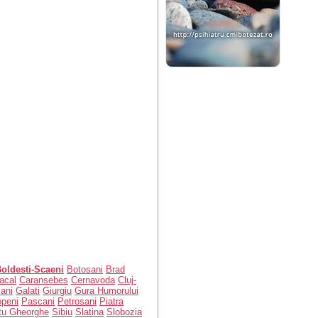
Boldesti-Scaeni
Botosani
Brad
acal
Caransebes
Cernavoda
Cluj-
ani
Galati
Giurgiu
Gura Humorului
openi
Pascani
Petrosani
Piatra
tu Gheorghe
Sibiu
Slatina
Slobozia