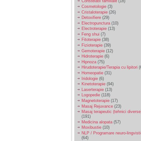
Constelatii familiale
(18)
Cosmetologie
(3)
Cristaloterapie
(26)
Detoxifiere
(29)
Electropunctura
(10)
Electroterapie
(13)
Feng shui
(7)
Fitoterapie
(38)
Fizioterapie
(39)
Gemoterapie
(12)
Hidroterapie
(6)
Hipnoza
(75)
Hirudoterapie/Terapia cu lipitori
(
Homeopatie
(31)
Iridologie
(6)
Kinetoterapie
(94)
Laserterapie
(13)
Logopedie
(118)
Magnetoterapie
(17)
Masaj Rejuvance
(23)
Masaj terapeutic (tehnici diverse
(191)
Medicina alopata
(57)
Moxibustie
(10)
NLP / Programare neuro-lingvist
(64)