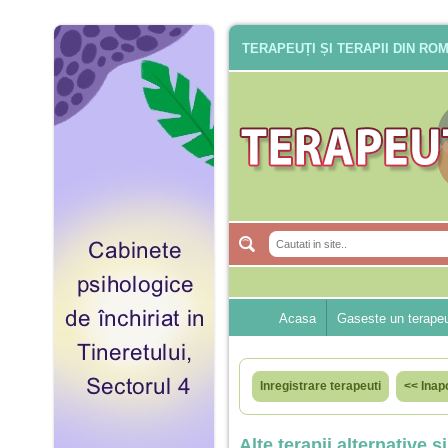
TERAPEUȚI ȘI TERAPII DIN RO
Acasa
Gaseste un terape
Inregistrare terapeuti
<< Inap
Alte terapii alternative