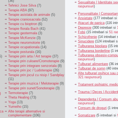
(36)
Sexualitate | Identitate se
Tehnici Jose Silva
(7)
raspunsuri
)
Terapie ABA
(97)
Personalitate | Comporta
Terapie asistata de animale
(5)
Anxietate
(177 intrebari si
Terapie craniosacrala
(52)
Atacuri de panica
(116 intr
Terapie cu bioptron
(6)
Depresie
(300 intrebari si
Terapie florala Bach
(41)
Fobii
(15 intrebari si
51 ra
Terapie geotermala
(3)
Schizofrenie
(14 intrebari 
Terapie McKenzie
(3)
Sinucidere
(124 intrebari 
Terapie neuromotorie
(4)
Tulburarea bipolara
(15 int
Terapie ocupationala
(14)
Tulburarea borderline
(1 in
Terapie posturala
(16)
Tulburarea obsesiv-compu
6)
Terapie prin arta / Art terapie
(37)
raspunsuri
)
Terapie prin culoare/Cromoterapie
(9)
Tulburari alimentare
(36 in
Terapie prin integrare senzoriala
(8)
Tulburari de somn
(40 intr
Terapie prin joc / Ludoterapie
(26)
Alte tulburari psihice sa
Terapie prin jocul cu nisip / Sandplay
321 raspunsuri
)
(11)
Terapie prin muzica / Meloterapie
(9)
Tratament psihiatric med
Terapie prin sunet/Sonoterapie
(3)
Trauma | Deces | Acciden
Termoterapie
(7)
)
Theta Healing
(73)
Dependenta | Consum abu
Yoga
(13)
raspunsuri
)
Yumeiho
(15)
Consum de droguri
(1 intr
ica
Alte terapii alternative si
Somatizare
(5 intrebari si
complementare
(106)