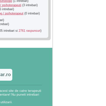
sihologie
(1 intrebari)
/ psihoterapeuti
(3 intrebari)
6 intrebari)
g / psihoterapeut
(0 intrebari)
ari)
trebari)
5 intrebari si
2761 raspunsuri
)
cest site de catre terapeuti
rientare! Nu puneti intrebari
utilizarii.