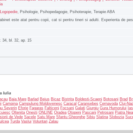
ia
Logopedie
, Psihologie, Psihopedagogie, Psihoterapie, Terapie ABA
abinet este atat pentru copii, cat si pentru tineri si adulti. Experienta de pe
. 34, bl. 32, ap. 15
 Iulia
acau
Baia Mare
Barlad
Beius
Bicaz
Bistrita
Boldesti-Scaeni
Botosani
Brad
Br
i
Campina
Campulung Moldovenesc
Caracal
Caransebes
Cernavoda
Cluj-Na
nu Severin
Eforie
Fagaras
Falticeni
Focsani
Galati
Giurgiu
Gura Humorului
Ias
cuiesc
Oltenita
Onesti
ONLINE
Oradea
Otopeni
Pascani
Petrosani
Piatra Ne
siorii de Vede
Sacele
Satu Mare
Sfantu Gheorghe
Sibiu
Slatina
Slobozia
Suc
ulcea
Turda
Vaslui
Voluntari
Zalau