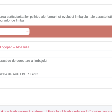
 particularitatilor psihice ale formarii si evolutiei limbajului, ale caracterist
urarilor de limbaj.
Logoped – Alba Iulia
eractive de corectare a limbajului
vizavi de sediul BCR Centru
ldiko – Psihoterapeut sistemic | Psiholog | Psihopedagog | Consilier vocati