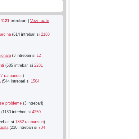
Vezi toate
u
4121
intrebari
|
Sarcina
(614 intrebari si
2188
ionala
(3 intrebari si
12
nti
(685 intrebari si
2281
27 raspunsuri
)
a
(544 intrebari si
1504
rse probleme
(3 intrebari)
(1130 intrebari si
4250
rebari si
1362 raspunsuri
)
xuala
(210 intrebari si
704