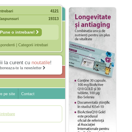
ntrebari
4121
Raspunsuri
19313
Pune o intrebare!
spondenti
|
Categorii intrebari
ii la curent cu
noutatile
!
boneaza-te la newsletter
e pe site
Contact
intrebare