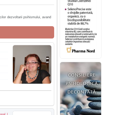
icilor dezvoltarii psihismului, avand
onal |