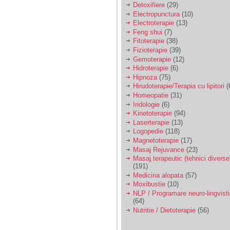
Detoxifiere
(29)
Electropunctura
(10)
Electroterapie
(13)
Feng shui
(7)
Fitoterapie
(38)
Fizioterapie
(39)
Gemoterapie
(12)
Hidroterapie
(6)
Hipnoza
(75)
Hirudoterapie/Terapia cu lipitori
(
Homeopatie
(31)
Iridologie
(6)
Kinetoterapie
(94)
Laserterapie
(13)
Logopedie
(118)
Magnetoterapie
(17)
Masaj Rejuvance
(23)
Masaj terapeutic (tehnici diverse
(191)
Medicina alopata
(57)
Moxibustie
(10)
NLP / Programare neuro-lingvist
(64)
Nutritie / Dietoterapie
(56)