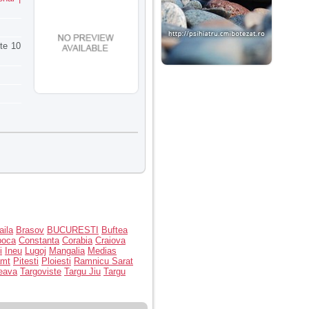
ste 10
aila
Brasov
BUCURESTI
Buftea
poca
Constanta
Corabia
Craiova
i
Ineu
Lugoj
Mangalia
Medias
amt
Pitesti
Ploiesti
Ramnicu Sarat
eava
Targoviste
Targu Jiu
Targu