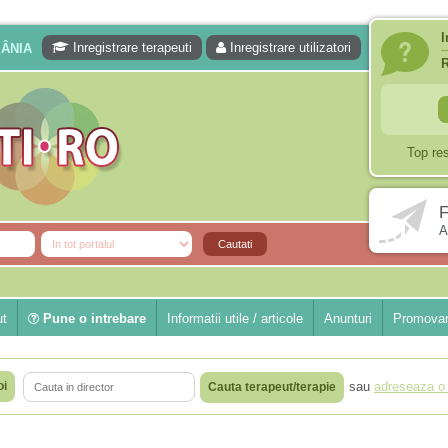
I
Inregistrare terapeuti
Inregistrare utilizatori
MÂNIA
Top re
F
A
ut
Pune o intrebare
Informatii utile / articole
Anunturi
Promovar
oi
sau
adreseaza o 
Cauta terapeut/terapie