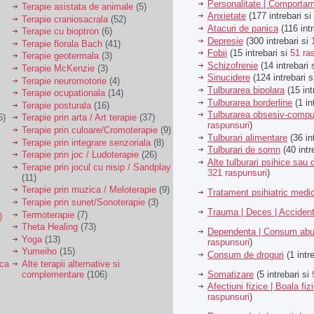
Personalitate | Comporta
Terapie asistata de animale
(5)
Anxietate
(177 intrebari si
Terapie craniosacrala
(52)
Atacuri de panica
(116 intr
Terapie cu bioptron
(6)
Depresie
(300 intrebari si
Terapie florala Bach
(41)
Fobii
(15 intrebari si
51 ra
Terapie geotermala
(3)
Schizofrenie
(14 intrebari 
Terapie McKenzie
(3)
Sinucidere
(124 intrebari 
Terapie neuromotorie
(4)
Tulburarea bipolara
(15 int
Terapie ocupationala
(14)
Tulburarea borderline
(1 in
Terapie posturala
(16)
Tulburarea obsesiv-compu
6)
Terapie prin arta / Art terapie
(37)
raspunsuri
)
Terapie prin culoare/Cromoterapie
(9)
Tulburari alimentare
(36 in
Terapie prin integrare senzoriala
(8)
Tulburari de somn
(40 intr
Terapie prin joc / Ludoterapie
(26)
Alte tulburari psihice sa
Terapie prin jocul cu nisip / Sandplay
321 raspunsuri
)
(11)
Terapie prin muzica / Meloterapie
(9)
Tratament psihiatric med
Terapie prin sunet/Sonoterapie
(3)
Trauma | Deces | Acciden
Termoterapie
(7)
)
Theta Healing
(73)
Dependenta | Consum abu
Yoga
(13)
raspunsuri
)
Yumeiho
(15)
Consum de droguri
(1 intr
ica
Alte terapii alternative si
Somatizare
(5 intrebari si
complementare
(106)
Afectiuni fizice | Boala fiz
raspunsuri
)