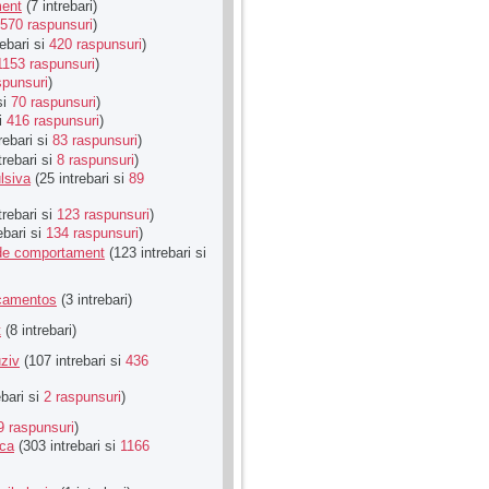
ment
(7 intrebari)
570 raspunsuri
)
ebari si
420 raspunsuri
)
1153 raspunsuri
)
spunsuri
)
si
70 raspunsuri
)
si
416 raspunsuri
)
rebari si
83 raspunsuri
)
trebari si
8 raspunsuri
)
lsiva
(25 intrebari si
89
trebari si
123 raspunsuri
)
ebari si
134 raspunsuri
)
u de comportament
(123 intrebari si
icamentos
(3 intrebari)
t
(8 intrebari)
ziv
(107 intrebari si
436
ebari si
2 raspunsuri
)
9 raspunsuri
)
ica
(303 intrebari si
1166