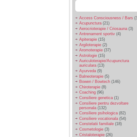
Access Consciousness / Bars
(3
Acupunctura
(21)
Aerocrioterapie / Criosauna
(3)
Antrenament sportiv
(4)
Apiterapie
(15)
Argiloterapie
(2)
Aromoterapie
(37)
Astrologie
(15)
Auriculoterapie/Acupunctura
auriculara
(13)
Ayurveda
(9)
Balneoterapie
(5)
Bowen / Bowtech
(146)
Chiroterapie
(8)
Coaching
(96)
Consiliere genetica
(1)
Consiliere pentru dezvoltare
personala
(132)
Consiliere psihologica
(82)
Consiliere vocationala
(54)
Constelatii familiale
(18)
Cosmetologie
(3)
Cristaloterapie
(26)