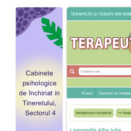
TERAPEUȚI ȘI TERAPII DIN RO
Acasa
Gaseste un terape
Inregistrare terapeuti
<< Inap
Logopedie Alba Iulia