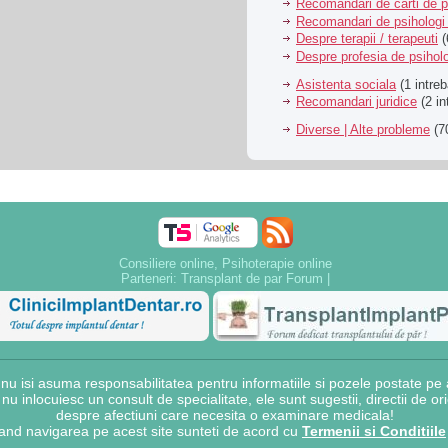
Recomandari de carti de p
Recomandari de psihologi 
Despre terapii / terapeuti
(
Despre profesia de psiholo
Asistenta sociala
(1 intreb
Recomandari juridice
(2 in
Diverse | Alte probleme
(70
Consiliere online, Psihoterapie online
Parteneri:
Transplant de par Forum
|
 isi asuma responsabilitatea pentru informatiile si pozele postate pe a
e nu inlocuiesc un consult de specialitate, ele sunt sugestii, directii de o
despre afectiuni care necesita o examinare medicala!
and navigarea pe acest site sunteti de acord cu
Termenii si Conditiile