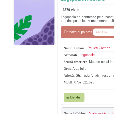
3679 vizite
Logopedia se centreaza pe cunoasterea
ca principal obiectiv recuperarea tulb
Filtreaza dupa oras
Nume | Cabinet
:
Pauleti Carmen – 
Activitate
:
Logopedie
Scurtă descriere
:
Metode noi și int
Oraș
:
Alba Iulia
Adresă
:
Str. Tudor Vladimirescu, 
Mobil
:
0757.521.625
Detalii
Nume | Cabinet
:
Szilagyi Gyori I