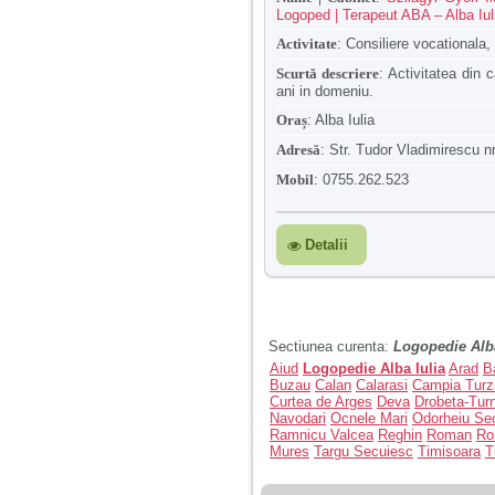
Logoped | Terapeut ABA – Alba Iul
Activitate
:
Consiliere vocationala,
Scurtă descriere
:
Activitatea din c
ani in domeniu.
Oraș
:
Alba Iulia
Adresă
:
Str. Tudor Vladimirescu nr
Mobil
:
0755.262.523
Detalii
Sectiunea curenta:
Logopedie Alba
Aiud
Logopedie Alba Iulia
Arad
B
Buzau
Calan
Calarasi
Campia Turzi
Curtea de Arges
Deva
Drobeta-Tur
Navodari
Ocnele Mari
Odorheiu Se
Ramnicu Valcea
Reghin
Roman
Ro
Mures
Targu Secuiesc
Timisoara
T