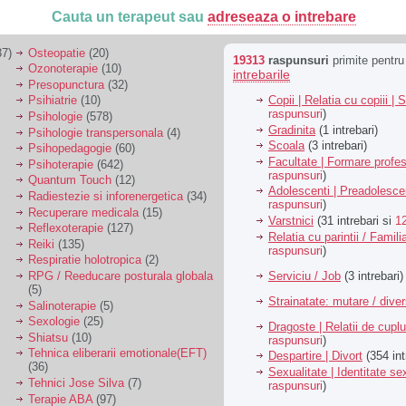
Cauta un terapeut sau
adreseaza o intrebare
7)
Osteopatie
(20)
19313
raspunsuri
primite pentr
Ozonoterapie
(10)
intrebarile
Presopunctura
(32)
Copii | Relatia cu copiii | 
Psihiatrie
(10)
raspunsuri
)
Psihologie
(578)
Gradinita
(1 intrebari)
Psihologie transpersonala
(4)
Scoala
(3 intrebari)
Psihopedagogie
(60)
Facultate | Formare profes
Psihoterapie
(642)
raspunsuri
)
Quantum Touch
(12)
Adolescenti | Preadolesce
Radiestezie si inforenergetica
(34)
raspunsuri
)
Recuperare medicala
(15)
Varstnici
(31 intrebari si
1
Reflexoterapie
(127)
Relatia cu parintii / Famili
Reiki
(135)
raspunsuri
)
Respiratie holotropica
(2)
Serviciu / Job
(3 intrebari)
RPG / Reeducare posturala globala
(5)
Strainatate: mutare / dive
Salinoterapie
(5)
Sexologie
(25)
Dragoste | Relatii de cuplu
Shiatsu
(10)
raspunsuri
)
Tehnica eliberarii emotionale(EFT)
Despartire | Divort
(354 int
(36)
Sexualitate | Identitate se
Tehnici Jose Silva
(7)
raspunsuri
)
Terapie ABA
(97)