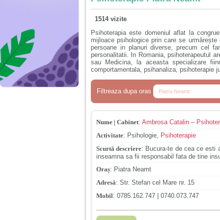
1514 vizite
Psihoterapia este domeniul aflat la congruen
mijloace psihologice prin care se urmărește
persoane in planuri diverse, precum cel fami
personalitatii. In Romania, psihoterapeutul a
sau Medicina, la aceasta specializare fiin
comportamentala, psihanaliza, psihoterapie ju
Filtreaza dupa oras
Nume | Cabinet
:
Ambrosa Catalin – Psihoter
Activitate
:
Psihologie,
Psihoterapie
Scurtă descriere
:
Bucura-te de cea ce esti az
inseamna sa fii responsabil fata de tine 
Oraș
:
Piatra Neamt
Adresă
:
Str. Stefan cel Mare nr. 15
Mobil
:
0785.162.747 | 0740.073.747