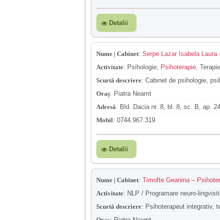
Detalii
Nume | Cabinet
:
Serpe Lazar Isabela Laura –
Activitate
:
Psihologie,
Psihoterapie
, Terapi
Scurtă descriere
:
Cabinet de psihologie, psi
Oraș
:
Piatra Neamt
Adresă
:
Bld. Dacia nr. 8, bl. 8, sc. B, ap. 24
Mobil
:
0744.967.319
Detalii
Nume | Cabinet
:
Timofte Geanina – Psihotera
Activitate
:
NLP / Programare neuro-lingvist
Scurtă descriere
:
Psihoterapeut integrativ, 
Oraș
:
Piatra Neamt