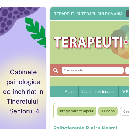
TERAPEUȚI ȘI TERAPII DIN ROMÂNIA
Acasa
Gaseste un terapeut
Pu
Inregistrare terapeuti
<< Inapoi
Psihoterapie Piatra Neamt