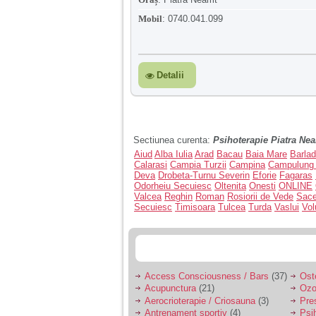
Mobil
:
0740.041.099
Detalii
Sectiunea curenta:
Psihoterapie Piatra Ne
Aiud
Alba Iulia
Arad
Bacau
Baia Mare
Barlad
Calarasi
Campia Turzii
Campina
Campulung
Deva
Drobeta-Turnu Severin
Eforie
Fagaras
Odorheiu Secuiesc
Oltenita
Onesti
ONLINE
Valcea
Reghin
Roman
Rosiorii de Vede
Sace
Secuiesc
Timisoara
Tulcea
Turda
Vaslui
Vol
Access Consciousness / Bars
(37)
Ost
Acupunctura
(21)
Ozo
Aerocrioterapie / Criosauna
(3)
Pre
Antrenament sportiv
(4)
Psih