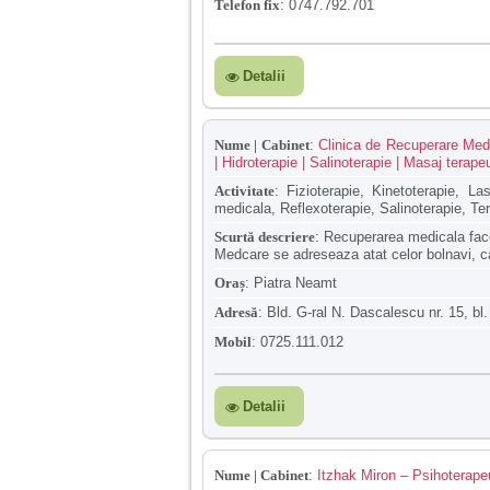
Telefon fix
:
0747.792.701
Detalii
Nume | Cabinet
:
Clinica de Recuperare Medi
| Hidroterapie | Salinoterapie | Masaj terap
Activitate
:
Fizioterapie, Kinetoterapie, La
medicala, Reflexoterapie, Salinoterapie, Te
Scurtă descriere
:
Recuperarea medicala face 
Medcare se adreseaza atat celor bolnavi, cat 
Oraș
:
Piatra Neamt
Adresă
:
Bld. G-ral N. Dascalescu nr. 15, bl.
Mobil
:
0725.111.012
Detalii
Nume | Cabinet
:
Itzhak Miron – Psihoterapeu