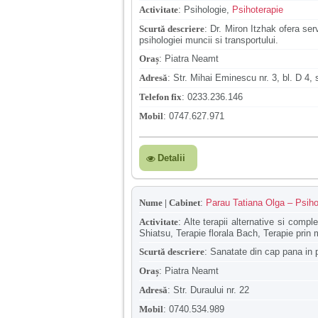
Activitate
:
Psihologie,
Psihoterapie
Scurtă descriere
:
Dr. Miron Itzhak ofera serv
psihologiei muncii si transportului.
Oraș
:
Piatra Neamt
Adresă
:
Str. Mihai Eminescu nr. 3, bl. D 4, 
Telefon fix
:
0233.236.146
Mobil
:
0747.627.971
Detalii
Nume | Cabinet
:
Parau Tatiana Olga – Psihot
Activitate
:
Alte terapii alternative si comp
Shiatsu, Terapie florala Bach, Terapie prin
Scurtă descriere
:
Sanatate din cap pana in pic
Oraș
:
Piatra Neamt
Adresă
:
Str. Duraului nr. 22
Mobil
:
0740.534.989