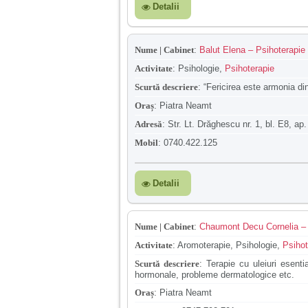
Detalii
Nume | Cabinet
:
Balut Elena – Psihoterapie 
Activitate
:
Psihologie,
Psihoterapie
Scurtă descriere
:
“Fericirea este armonia d
Oraș
:
Piatra Neamt
Adresă
:
Str. Lt. Drăghescu nr. 1, bl. E8, ap.
Mobil
:
0740.422.125
Detalii
Nume | Cabinet
:
Chaumont Decu Cornelia – P
Activitate
:
Aromoterapie, Psihologie,
Psihot
Scurtă descriere
:
Terapie cu uleiuri esenti
hormonale, probleme dermatologice etc.
Oraș
:
Piatra Neamt