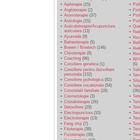
Apiterapie
(15)
Psi
Argiloterapie
(2)
Psi
Aromoterapie
(37)
Psi
Astrologie
(15)
Psi
Auriculoterapie/Acupunctura
Qua
auriculara
(13)
Radi
Ayurveda
(9)
Rec
Balneoterapie
(5)
Ref
Bowen / Bowtech
(146)
Rei
Chiroterapie
(8)
Resp
Coaching
(96)
RPG
Consiliere genetica
(1)
(5)
Consiliere pentru dezvoltare
Sal
personala
(132)
Sex
Consiliere psihologica
(82)
Shi
Consiliere vocationala
(54)
Teh
Constelatii familiale
(18)
(36)
Cosmetologie
(3)
Teh
Cristaloterapie
(26)
Ter
Detoxifiere
(29)
Ter
Electropunctura
(10)
Ter
Electroterapie
(13)
Ter
Feng shui
(7)
Tera
Fitoterapie
(38)
Ter
Fizioterapie
(39)
Ter