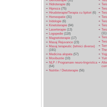
Gemoterapie
(12)
Ter
Hidroterapie
(6)
Ter
Hipnoza
(75)
Ter
Hirudoterapie/Terapia cu lipitori
(6)
Tera
Homeopatie
(31)
Ter
Iridologie
(6)
Tera
Kinetoterapie
(94)
Tera
Laserterapie
(13)
Tera
(11)
Logopedie
(118)
Ter
Magnetoterapie
(17)
Ter
Masaj Rejuvance
(23)
Ter
Masaj terapeutic (tehnici diverse)
(191)
The
Medicina alopata
(57)
Yog
Moxibustie
(10)
Yum
NLP / Programare neuro-lingvistica
Alte
(64)
com
Nutritie / Dietoterapie
(56)